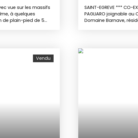
vec vue sur les massifs
SAINT-EGREVE *** CO-EXC
alme, à quelques
PAGLIARO joignable au O
n de plain-pied de 5
Domaine Barnave, résid
 m², agrémentée d’une
vaste parc arboré, tenni
60 m². Elle se compose
appartement T5 de 103
res + 1 bureau, et
pièce de vie donnant su
s et arboré de 1 180 m²,
d'un cellier - de 3 cham
vue dégagée sur les
de bains - d'un dressing
Vendu
caves et des combles
pvc et porte blindée ... 
ossibilités de rangement
numéroté en sus du pri
tricité, cuisine ... ),
compteur individuel), l'
réer la maison de vos
piscine, tennis, gardien,
vendue avec deux
nature allié à la prox
mmune de Bernin (38190) :
autoroutiers, tram E, bus
10 m² Plusieurs écoles
auxquels ce bien est exp
ées dans la commune.
www. georisques. gouv. f
Brignoud et Lancey) à
Contactez Jérôme PAGLI
estaurants, des
95 . Annonce rédigée p
picerie et une
enregistrée au RSAC de
. Annonce rédigée et
89 51 - Agent