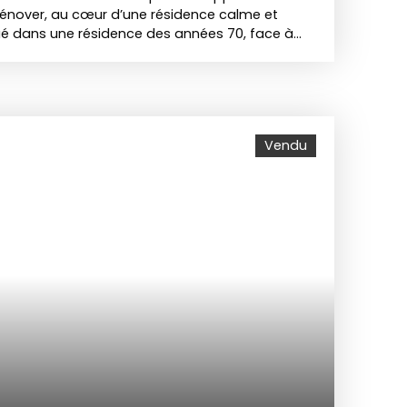
rénover, au cœur d’une résidence calme et
ué dans une résidence des années 70, face à
ent de 114,55 m² offre un beau potentiel pour
on. Au cinquième étage avec ascenseur, il
ambres, dont une avec un balcon, parfait pour
 détente. Deux salles d’eau, apportant confort
la famille. Un vaste séjour double, baigné de
Vendu
une terrasse ensoleillée avec une vue dégagée
donne. De nombreux rangements viennent
rant un agencement fonctionnel. Cet
n’attend que vous pour révéler tout son
 paisible et verdoyant. Une cave et une place
en. Les charges incluent le chauffage et l'eau.
ous trouverez les transports C1 et 13, des
Terray et lycée LGM) et tous commerces. Ce bien
ité dans un secteur recherchés. Contactez-nous
te ! Cette annonce a été rédigée par Jérémy
ier (EI) enregistré au RSAC de GRENOBLE sous le
oignable au O6 35 34 42 19 Association
du Parc de Mesemena - Bât A CS25222 45505