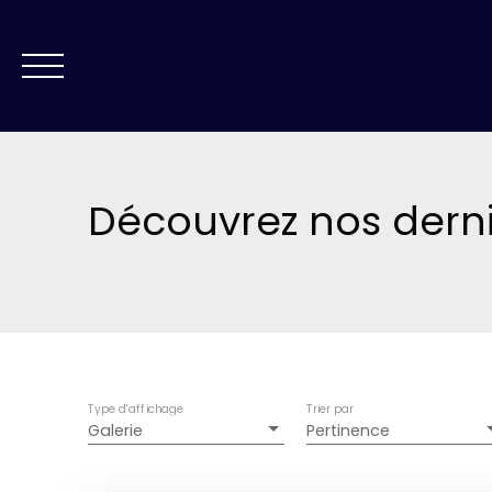
NOS AGENCES
VE
Découvrez nos dern
ESTIMATION
Type d'affichage
Trier par
Galerie
Pertinence