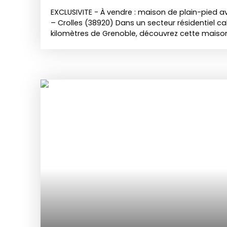
EXCLUSIVITE - À vendre : maison de plain-pied a
– Crolles (38920) Dans un secteur résidentiel c
kilomètres de Grenoble, découvrez cette maiso
pièces offrant une surface habitable de 76,80
cuisine d'été attenante et indépendante de 17,
d’une cuisine aménagée, d’un séjour, de 3 chamb
d’une salle d’eau. Le tout sur un terrain plat, clo
idéal pour profiter des beaux jours face à une 
massifs environnants. Un sous-sol total avec 
viennent compléter le bien, offrant de belles p
ou d’aménagement. Travaux à prévoir (toiture, élec
idéal pour laisser libre cours à vos projets et c
rêves dans un cadre privilégié. La maison est 
parcelles de terrain de nature taillis : Sur la co
8 806 m² Sur la commune de Crolles (38920) : 1 3
(maternelle, primaire et collège) sont implant
Côté transports en commun, il y a deux gares (
moins de 10 minutes en voiture. On trouve des r
commerces, boulangeries, supermarchés, une é
boucherie-charcuterie à proximité de la maison
contact pour visiter Céline EVRARD au o6 68 33 