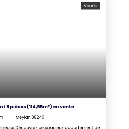
lle de bains et un WC indépendant, offrant une
Vendu
une vie de famille. Le bien bénéficie de
 d’un véritable atout : un garage avec accès
À l’extérieur, vous profiterez pleinement des
jardin de 200 m² et une terrasse de 20 m²
la bioclimatique, parfaite pour des moments
ison. Cet appartement bénéficie d'un système
mettant une excellente note énergétique.
JULAZ O6 75 50 91 32 agent commerciale en EI,
de Grenoble sous le numéro 935053538 pour
ou pour convenir d'une visite. Les informations
 ce bien est exposé sont disponibles sur le site
isques. gouv. fr. Association MEDIMMOCONSO 1
ena - Bât A CS25222 45505 LA BAULE
t 5 pièces (114,55m²) en vente
m²
Meylan 38240
rtreuse Découvrez ce spacieux appartement de