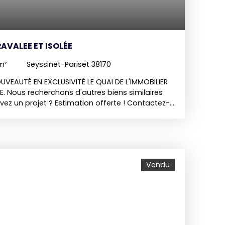
AVALEE ET ISOLÉE
m²
Seyssinet-Pariset 38170
OUVEAUTÉ EN EXCLUSIVITÉ LE QUAI DE L'IMMOBILIER
. Nous recherchons d'autres biens similaires
vez un projet ? Estimation offerte ! Contactez-
joignable au O6 66 89 93 95 vous propose : Au
valée et isolée, appartement T4 traversant avec
 D'une pièce de vie ouvrant sur cuisine équipée.
sing. D'une salle d'eau carrelée et d'un espace
n WC séparé. Le logement est équipé de
Vendu
itrage PVC, de volets roulants électriques et de
versible). Les charges de copropriété
e, l’ascenseur et l'entretien des parties
s. Une cave privative complète ce bien.
en sus une place de parking privée numérotée et
au calme et proche de toutes commodités (bus,