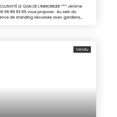
LUSIVITÉ LE QUAI DE L'IMMOBILIER *** Jérôme
6 66 89 93 95 vous propose : Au sein du
ence de standing sécurisée avec gardiens,
s et piscine, situé en dernier étage, spacieux
m² composé : -d'une lumineuse et spacieuse
r un balcon de 18m² - d'une cuisine équipée et
bres - d'une salles d'eau carrelée - d'une salle
. Menuiseries double vitrage, volets roulants
Vendu
Cave en sous sol. Possibilité de parking privé
x. Les charges comprennent le chauffage (avec
eau chaude, l'ascenseur, l'entretien du parc,
 etc... Photos non contractuelles. Le calme de la
imité des commodités (commerces, écoles, accès
 22, gare). Les informations sur les risques
osé sont disponibles sur le site Géorisques :
r. Vous avez un projet ? Estimation offerte !
ARO, votre agent immobilier au : O6 66 89 93
ar Jérôme PAGLIARO, agent commerciale en EI,
 GRENOBLE sous le numéro 837 898 899