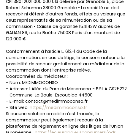
CPI 3801 2021 000 000 013 délivrée par Grenoble 5, place
Robert Schuman 38000 Grenoble • La société ne doit
recevoir ni détenir d'autres fonds, effets ou valeurs que
ceux représentatifs de sa rémunération ou de sa
commission • Caisse de garantie 154143W auprès de
GALIAN 89, rue la Boétie 75008 Paris d'un montant de
120 000 €
Conformément à l’article L. 612-1 du Code de la
consommation, en cas de litige, le consommateur a la
possibilité de recourir gratuitement au médiateur de la
consommation dont l’entreprise relève.
Coordonnées du médiateur :
- Nom: MEDIMMOCONSO
- Adresse: 1 Allée du Parc de Mesemena - Bât A CS25222
- Commune: La Baule-Escoublac 44500
- E-mail: contact@medimmoconso.fr
- Site web:
https://medimmoconso.fr
Si aucune solution amiable n'est trouvée, le
consommateur peut également recourir à la
plateforme de règlement en ligne des litiges de l’Union
Européenne :
https://ec.europa.eu/consumers/odr
.