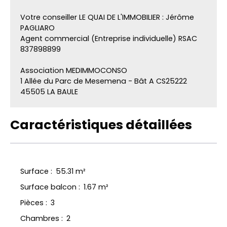
Votre conseiller LE QUAI DE L'IMMOBILIER : Jérôme
PAGLIARO
Agent commercial (Entreprise individuelle) RSAC
837898899
Association MEDIMMOCONSO
1 Allée du Parc de Mesemena - Bât A CS25222
45505 LA BAULE
Caractéristiques détaillées
Surface
:
55.31
m²
Surface balcon
:
1.67
m²
Pièces
:
3
Chambres
:
2