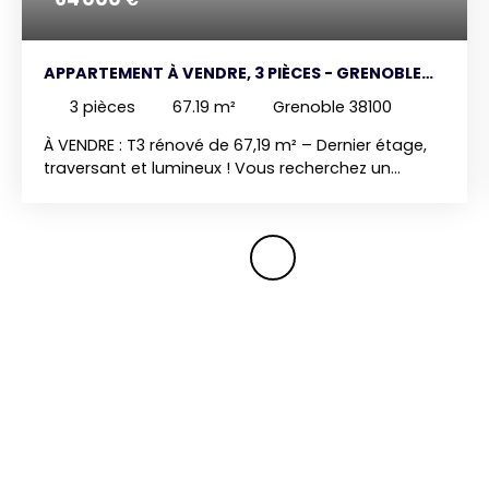
€
APPARTEMENT À VENDRE, 3 PIÈCES - GRENOBLE
38100
3
pièces
67.19
m²
Grenoble 38100
À VENDRE : T3 rénové de 67,19 m² – Dernier étage,
traversant et lumineux ! Vous recherchez un
appartement spacieux, lumineux et prêt à
emménager ? Découvrez ce T3 de 67,19 m²,
entièrement rénové, situé au 4ᵉ et dernier étage
d’une résidence, avec ascenseur. Dès l’entrée,
vous serez séduit par sa belle luminosité et sa
configuration traversante, offrant un cadre de vie
agréable tout au long de la journée.
L’appartement se compose d’un séjour convivial,
de deux chambres, d’une cuisine semi-ouverte
fonctionnelle, d’une salle de bains avec WC ainsi
que d’espaces de vie parfaitement optimisés.
Entièrement rénové, ce bien ne nécessite aucun
travaux et conviendra aussi bien à une résidence