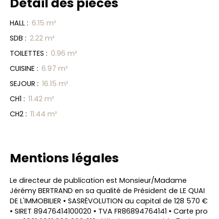
Détail des pièces
HALL
:
6.15 m²
SDB
:
2.22 m²
TOILETTES
:
0.96 m²
CUISINE
:
6.97 m²
SEJOUR
:
16.15 m²
CH1
:
11.42 m²
CH2
:
11.44 m²
Mentions légales
Le directeur de publication est Monsieur/Madame
Jérémy BERTRAND en sa qualité de Président de LE QUAI
DE L'IMMOBILIER • SASRÉVOLUTION au capital de 128 570 €
• SIRET 89476414100020 • TVA FR86894764141 • Carte pro