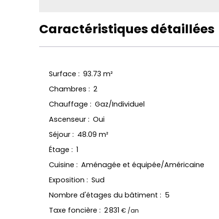
Caractéristiques détaillées
Surface
:
93.73
m²
Chambres
:
2
Chauffage
:
Gaz/Individuel
Ascenseur
:
Oui
Séjour
:
48.09
m²
Étage
:
1
Cuisine
:
Aménagée et équipée/Américaine
Exposition
:
Sud
Nombre d'étages du bâtiment
:
5
Taxe foncière
:
2 831
€ /an