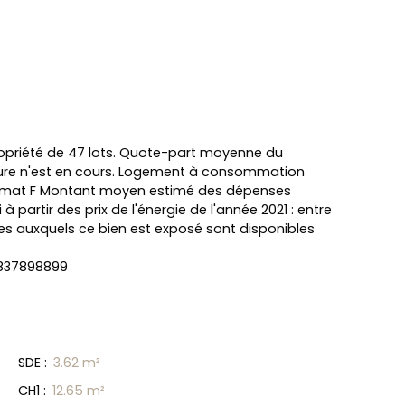
opriété de 47 lots. Quote-part moyenne du
dure n'est en cours. Logement à consommation
 climat F Montant moyen estimé des dépenses
 partir des prix de l'énergie de l'année 2021 : entre
ques auxquels ce bien est exposé sont disponibles
 837898899
SDE
:
3.62 m²
CH1
:
12.65 m²