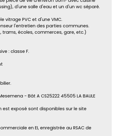
se pièce de vie d'environ 50m² avec cuisine
ing), d'une salle d'eau et un d'un wc séparé.
le vitrage PVC et d'une VMC.
nseur l'entretien des parties communes.
trams, écoles, commerces, gare, etc.)
e : classe F.
nt
lier.
 Mesemena - Bât A CS25222 45505 LA BAULE
n est exposé sont disponibles sur le site
mmerciale en EI, enregistrée au RSAC de