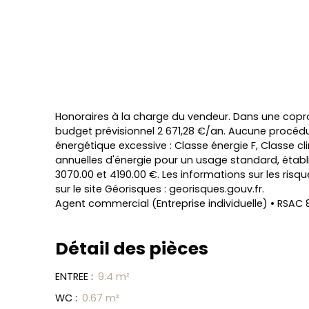
Honoraires à la charge du vendeur. Dans une copr
budget prévisionnel 2 671,28 €/an. Aucune procé
énergétique excessive : Classe énergie F, Classe
annuelles d'énergie pour un usage standard, établi à
3070.00 et 4190.00 €. Les informations sur les ris
sur le site Géorisques : georisques.gouv.fr.
Agent commercial (Entreprise individuelle) • RSAC
Détail des pièces
L
ENTREE
:
9.4 m²
e
a
WC
:
0.67 m²
fl
e