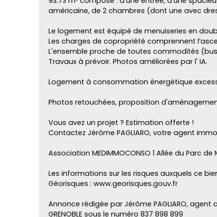
93.73 m² composé : d'une entrée, d'une spacieu
américaine, de 2 chambres (dont une avec dress
Le logement est équipé de menuiseries en doub
Les charges de copropriété comprennent l’asce
L'ensemble proche de toutes commodités (bus, 
Travaux à prévoir. Photos améliorées par l' IA.
Logement à consommation énergétique excessiv
Photos retouchées, proposition d'aménageme
Vous avez un projet ? Estimation offerte !
Contactez Jérôme PAGLIARO, votre agent immobi
Association MEDIMMOCONSO 1 Allée du Parc de
Les informations sur les risques auxquels ce bie
Géorisques : www.georisques.gouv.fr
Annonce rédigée par Jérôme PAGLIARO, agent co
GRENOBLE sous le numéro 837 898 899