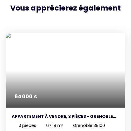
Vous apprécierez
également
64 000
€
APPARTEMENT À VENDRE, 3 PIÈCES - GRENOBLE
38100
3
pièces
67.19
m²
Grenoble 38100