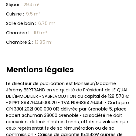
Séjour
:
29.3 m²
Cuisine
:
9.5 m²
Salle de bain
:
6.75 m²
Chambre 1
:
11.9 m²
Chambre 2
:
13.85 m²
Mentions légales
Le directeur de publication est Monsieur/Madame
Jérémy BERTRAND en sa qualité de Président de LE QUAI
DE L'IMMOBILIER • SASRÉVOLUTION au capital de 128 570 €
• SIRET 89476414100020 • TVA FR86894764141 • Carte pro
CPI 3801 2021 000 000 013 délivrée par Grenoble 5, place
Robert Schuman 38000 Grenoble • La société ne doit
recevoir ni détenir d'autres fonds, effets ou valeurs que
ceux représentatifs de sa rémunération ou de sa
commission • Caisse de garantie 154143W auprès de