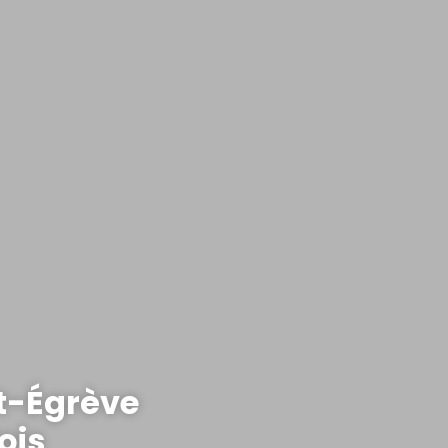
t-Égrève
ois