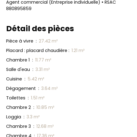
Agent commercial (Entreprise individuelle) • RSAC
880895859
Détail des pièces
Pièce à vivre
:
27.42 m²
Placard : placard chaudière
:
1.21 m²
Chambre 1
:
11.77 m²
Salle d'eau
:
3.31 m²
L
e
Cuisine
:
5.42 m²
a
fl
Dégagement
:
3.64 m²
e
t
|
Toilettes
:
1.51 m²
©
O
Chambre 2
:
10.85 m²
p
e
Loggia
:
3.3 m²
n
S
Chambre 3
:
12.68 m²
tr
e
Chambre 4
:
17.36 m²