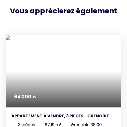
Vous apprécierez
également
64 000
€
APPARTEMENT À VENDRE, 3 PIÈCES - GRENOBLE
38100
3
pièces
67.19
m²
Grenoble 38100