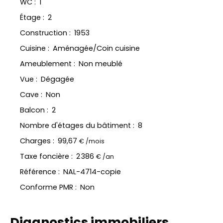
WC
:
1
Étage
:
2
Construction
:
1953
Cuisine
:
Aménagée/Coin cuisine
Ameublement
:
Non meublé
Vue
:
Dégagée
Cave
:
Non
Balcon
:
2
Nombre d'étages du bâtiment
:
8
Charges
:
99,67
€ /mois
Taxe foncière
:
2 386
€ /an
Référence
:
NAL-4714-copie
Conforme PMR
:
Non
Diagnostics immobiliers