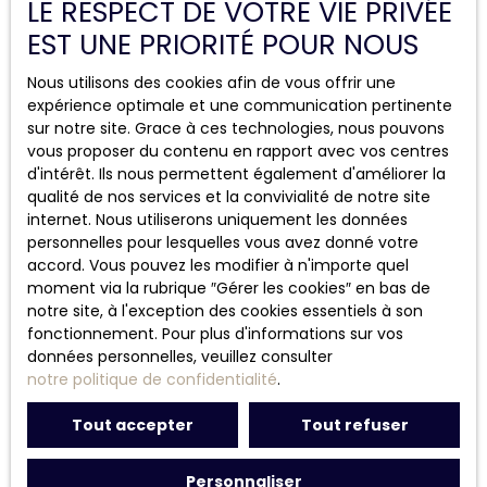
LE RESPECT DE VOTRE VIE PRIVÉE
EST UNE PRIORITÉ POUR NOUS
Nous utilisons des cookies afin de vous offrir une
AGENCE DE SAINT-EGRÈVE
expérience optimale et une communication pertinente
sur notre site. Grace à ces technologies, nous pouvons
2 avenue du Collège
vous proposer du contenu en rapport avec vos centres
38120 Saint-Égrève
d'intérêt. Ils nous permettent également d'améliorer la
qualité de nos services et la convivialité de notre site
04 85 92 98 98
internet. Nous utiliserons uniquement les données
personnelles pour lesquelles vous avez donné votre
accord. Vous pouvez les modifier à n'importe quel
moment via la rubrique ″Gérer les cookies″ en bas de
notre site, à l'exception des cookies essentiels à son
fonctionnement. Pour plus d'informations sur vos
données personnelles, veuillez consulter
Suivez-nous
notre politique de confidentialité
.
Tout accepter
Tout refuser
Personnaliser