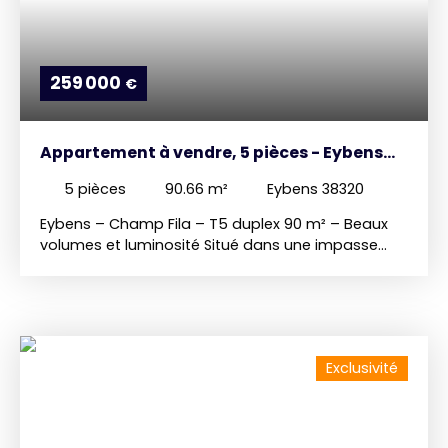
259 000
€
Appartement à vendre, 5 pièces - Eybens
38320
5
pièces
90.66
m²
Eybens 38320
Eybens – Champ Fila – T5 duplex 90 m² – Beaux
volumes et luminosité Situé dans une impasse
résidentielle et calme du secteur Champ Fila à
Eybens, à proximité des commodités, venez
découvrir ce bel appartement traversant en
duplex. Niché au 1er et dernier étage d'une
copropriété récente et bien entretenue, ce bien
Exclusivité
offre une surface de 90,66 m² en loi Carrez pour
une surface totale au sol très généreuse de 124,40
m². Vous serez séduit par sa triple exposition
(Sud/Est/Ouest) garantissant une belle luminosité