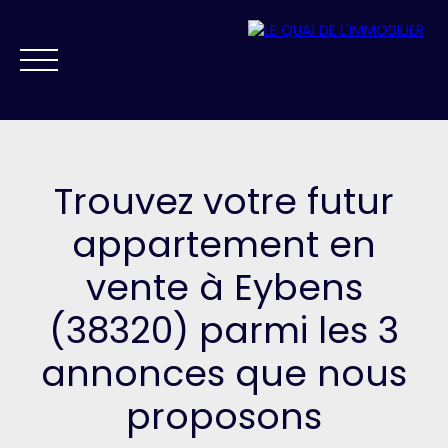
Trouvez votre futur
appartement en
vente à Eybens
NOS AGENCES
VENDRE
ACHETER
PRESTIGE
FAIRE GÉRER
(38320) parmi les 3
ESTIMATION
annonces que nous
proposons