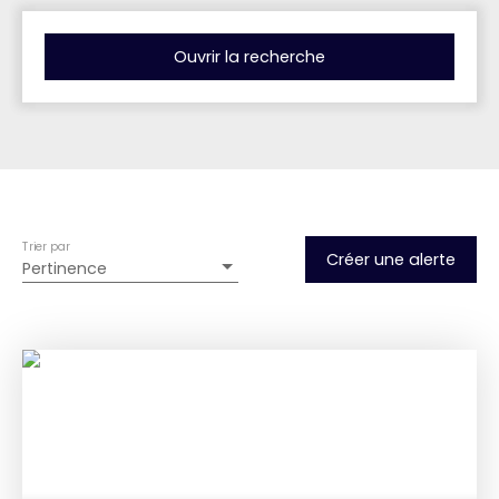
Ouvrir la recherche
Type d'offre
Vente
Type de bien
Appartement
Trier par
Localisation
Créer une alerte
Pertinence
Eybens (38320)
Budget max (€)
Surface min (m²)
Rechercher