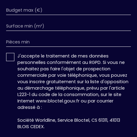
nuit. Trois belles chambres sur parquet (12,08 m²,
10,12 m² et 9,72 m²), idéales pour une famille ou
Budget max (€)
l'aménagement d'un bureau. Une salle de bains
(4,33 m²) équipée d'une baignoire d'angle. Un WC
Surface min (m²)
indépendant. Une opportunité à saisir pour un
premier achat familial ou un investissement
locatif de qualité. Charges de copropriété :
Pièces min
environ 186,77 €/mois (comprenant chauffage,
eau chaude, ascenseur et entretien des parties
J'accepte le traitement de mes données
communes) Les informations sur les risques
personnelles conformément au RGPD. Si vous ne
auxquels ce bien est exposé sont disponibles sur
souhaitez pas faire l'objet de prospection
le site Géorisques : www. georisques. gouv. fr.
commerciale par voie téléphonique, vous pouvez
Association MEDIMMOCONSO 1 Allée du Parc de
vous inscrire gratuitement sur la liste d'opposition
Mesemena - Bât A CS25222 45505 LA BAULE
au démarchage téléphonique, prévu par l'article
Annonce rédigée par Tara ZOPPAS, agent
L223-1 du code de la consommation, sur le site
commercial (El) immatriculé au RSAC de Grenoble
Internet www.bloctel.gouv.fr ou par courrier
: 100 764 03
adressé à :
Société Worldline, Service Bloctel, CS 61311, 41013
BLOIS CEDEX.