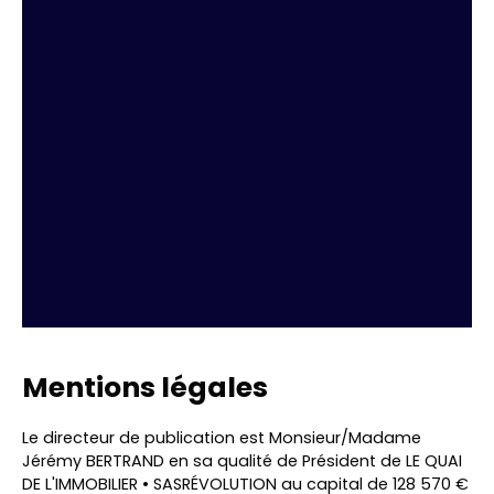
p
c
o
n
tr
ib
u
t
o
r
s
+
−
Mentions légales
Le directeur de publication est Monsieur/Madame
Jérémy BERTRAND en sa qualité de Président de LE QUAI
DE L'IMMOBILIER • SASRÉVOLUTION au capital de 128 570 €