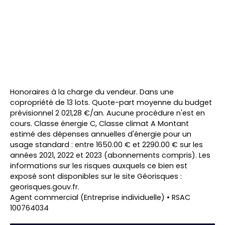
L
e
Honoraires à la charge du vendeur. Dans une
a
copropriété de 13 lots. Quote-part moyenne du budget
fl
prévisionnel 2 021,28 €/an. Aucune procédure n'est en
e
t
|
cours. Classe énergie C, Classe climat A Montant
©
estimé des dépenses annuelles d'énergie pour un
O
usage standard : entre 1650.00 € et 2290.00 € sur les
p
e
années 2021, 2022 et 2023 (abonnements compris). Les
n
informations sur les risques auxquels ce bien est
S
exposé sont disponibles sur le site Géorisques :
tr
e
georisques.gouv.fr.
e
Agent commercial (Entreprise individuelle) • RSAC
t
100764034
M
a