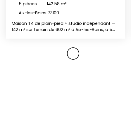
LES-BAINS 73100
5
pièces
142.58
m²
Aix-les-Bains 73100
Maison T4 de plain-pied + studio indépendant —
142 m² sur terrain de 602 m² à Aix-les-Bains, à 5
min du lac (DPE B) Située dans un secteur calme
et recherché, à deux pas du boulevard Lepic et à
seulement 5 minutes à pied du lac, cette belle
maison de plain-pied a été entièrement repensée
et rénovée avec soin. Baignée de lumière grâce à
ses grandes baies vitrées et son orientation
traversante, elle offre de beaux volumes, un
classement énergétique performant (DPE B) et un
atout rare : un studio indépendant idéal pour
recevoir, loger un proche ou générer un revenu
complémentaire. Un coup de cœur à venir
découvrir sans tarder. Descriptif des pièces Entrée
— Hall d'entrée avec rangements, desservant
l'ensemble des espaces ; accès à une mezzanine
aménagée sous combles (idéale en bureau,
espace de rangement ou chambre d'enfant).