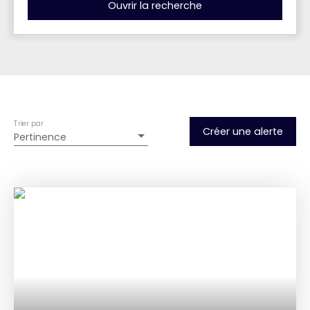
Ouvrir la recherche
Type d'offre
Vente
Type de bien
Maison
Trier par
Localisation
Créer une alerte
Pertinence
Ambilly (74100)
Budget max (€)
Surface min (m²)
Rechercher