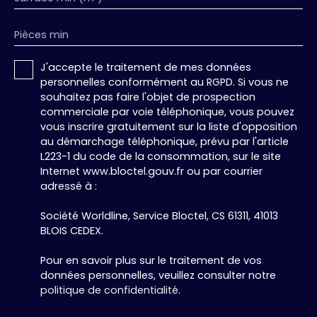
double exposition, très lumineux - Compteurs
individuels par logement : parfait pour louer
Pièces min
séparément ou revendre à la découpe - Garage +
place de parking intérieure + 3 stationnements
J'accepte le traitement de mes données
privatifs supplémentaires - Façade et toiture en
personnelles conformément au RGPD. Si vous ne
excellent état - Emplacement stratégique — fort
souhaitez pas faire l'objet de prospection
potentiel locatif et de revente SECTEUR &
commerciale par voie téléphonique, vous pouvez
COMMODITÉS : Ambilly est une commune de
vous inscrire gratuitement sur la liste d'opposition
Haute-Savoie située directement à la frontière
au démarchage téléphonique, prévu par l'article
suisse, mitoyenne d'Annemasse et à quelques
L223-1 du code de la consommation, sur le site
minutes seulement de Genève — un secteur très
Internet www.bloctel.gouv.fr ou par courrier
prisé des frontaliers. Le tramway 17 (arrêt « Croix
adressé à :
d'Ambilly ») relie le centre d'Annemasse au centre
de Genève en environ 25 minutes ; les lignes de
Société Worldline, Service Bloctel, CS 61311, 41013
bus TAC 4 et 6 desservent le même arrêt, avec
BLOIS CEDEX.
correspondances vers Gaillard et Ville-la-Grand.
La gare d'Annemasse et le Léman Express, tout
Pour en savoir plus sur le traitement de vos
proches, permettent de rejoindre rapidement
données personnelles, veuillez consulter notre
Genève et l'ensemble de la région. L'autoroute
politique de confidentialité
.
A40 est accessible en 3 minutes. Commerces de
proximité, écoles et services sont à deux pas, au