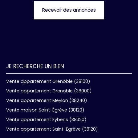
cœur d'un quartier résidentiel calme tout en
Recevoir des annonces
restant aux portes de l'animation d'Annemasse.
— Annonce rédigée par Tara ZOPPAS, agent
commercial (El) immatriculé au RSAC de Grenoble
: 100 764 034 Les informations sur les risques
auxquels ce bien est exposé sont disponibles sur
le site Géorisques : www. georisques. gouv. fr.
Association MEDIMMOCONSO 1 Allée du Parc de
Mesemena - Bât A CS25222 45505 LA BAULE
JE RECHERCHE UN BIEN
Vente appartement Grenoble (38100)
Vente appartement Grenoble (38000)
Vente appartement Meylan (38240)
Vente maison Saint-Égrève (38120)
Vente appartement Eybens (38320)
Vente appartement Saint-Égrève (38120)