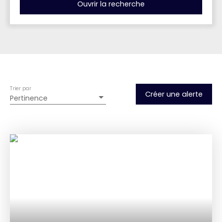
Ouvrir la recherche
Type d'offre
Vente
Type de bien
Maison
Trier par
Localisation
Créer une alerte
Pertinence
Châteauneuf (73390)
Budget max (€)
Surface min (m²)
Rechercher