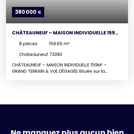
380 000
€
CHÂTEAUNEUF – MAISON INDIVIDUELLE 159M²
– GRAND TERRAIN & VUE DÉGAGÉE
8
pièces
159.65
m²
Châteauneuf 73390
CHÂTEAUNEUF – MAISON INDIVIDUELLE 159M² –
GRAND TERRAIN & VUE DÉGAGÉE Située sur la
commune prisée de Châteauneuf, dans un
environnement calme et verdoyant, découvrez
cette maison individuelle édifiée en 1972 sur une
parcelle de près de 1 801 m². Proche des
commodités de la vallée tout en offrant une
tranquillité absolue, ce bien à rénover offre un
potentiel exceptionnel pour une famille ou un
projet de résidence secondaire. POINTS FORTS
Volume généreux : Près de 159 m² habitables avec
Ne manquez plus aucun bien