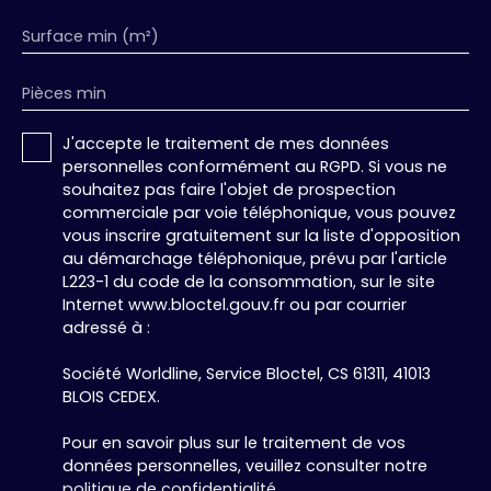
consommation énergétique excessive : classe F
Surface min (m²)
Les informations sur les risques auxquels ce bien
est exposé sont disponibles sur le site Géorisques
: www. georisques. gouv. fr. Association
Pièces min
MEDIMMOCONSO 1 Allée du Parc de Mesemena -
Bât A CS25222 45505 LA BAULE Annonce rédigée
J'accepte le traitement de mes données
par Tara Zoppas - Le Quai de l'Immobilier
personnelles conformément au RGPD. Si vous ne
souhaitez pas faire l'objet de prospection
commerciale par voie téléphonique, vous pouvez
vous inscrire gratuitement sur la liste d'opposition
au démarchage téléphonique, prévu par l'article
L223-1 du code de la consommation, sur le site
Internet www.bloctel.gouv.fr ou par courrier
adressé à :
Société Worldline, Service Bloctel, CS 61311, 41013
BLOIS CEDEX.
Pour en savoir plus sur le traitement de vos
données personnelles, veuillez consulter notre
politique de confidentialité
.