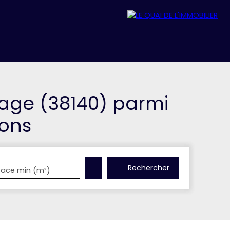
REJOIGNEZ-NOUS
ACTUALITÉS
nage (38140) parmi
ons
Rechercher
face min (m²)