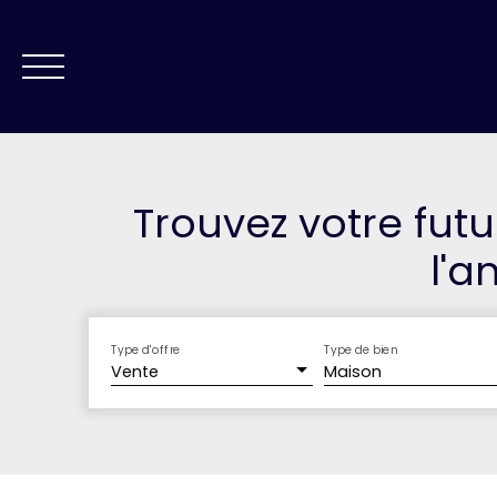
NOS AGENCES
VE
Trouvez votre fut
l'
ESTIMATION
Type d'offre
Type de bien
Vente
Maison