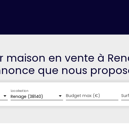
NDRE
ACHETER
PRESTIGE
FAIRE GÉRER
LOUER
PARTENAIRES
ur maison en vente à Re
annonce que nous propos
Localisation
Budget max (€)
Sur
Renage (38140)