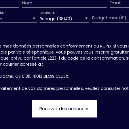
Nom
Email
d'un bourg tout en
le. Les informations sur
bien
Localisation
onibles sur le site
Budget max (€)
n
Renage (38140)
ée par Nathalie ALBIN,
 Grenoble : 880 895 859
 Mesemena - Bât A
e mes données personnelles conformément au RGPD. Si vous ne
e par voie téléphonique, vous pouvez vous inscrire gratuiteme
e, prévu par l'article L223-1 du code de la consommation, sur
 courrier adressé à :
loctel, CS 61311, 41013 BLOIS CEDEX.
 traitement de vos données personnelles, veuillez consulter no
Recevoir des annonces