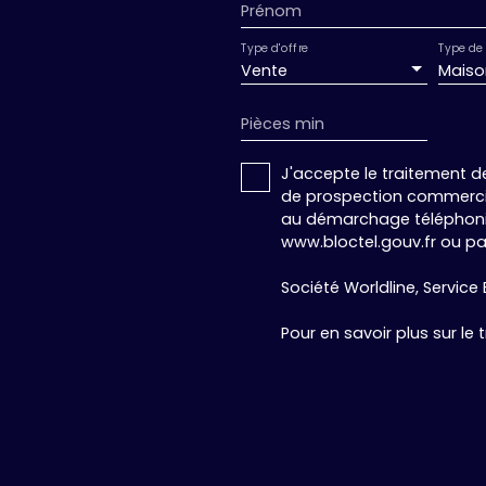
Prénom
parfait pour ceux qui cherchent la convivialité 
restant à deux pas des grands axes vers Grenob
Type d'offre
Type de 
les risques auxquels ce bien est exposé sont disp
Vente
Maiso
Géorisques : georisques. gouv. fr Annonce rédig
agent commercial en EI immatriculé au RSAC de
Pièces min
Association MEDIMMOCONSO 1 Allée du Parc de
CS25222 45505 LA BAULE
J'accepte le traitement d
de prospection commercial
au démarchage téléphoniqu
www.bloctel.gouv.fr ou par
Société Worldline, Service B
Pour en savoir plus sur le