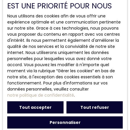
EST UNE PRIORITÉ POUR NOUS
Nous utilisons des cookies afin de vous offrir une
AGENCE DE SAINT-EGRÈVE
expérience optimale et une communication pertinente
sur notre site. Grace à ces technologies, nous pouvons
2 avenue du Collège
vous proposer du contenu en rapport avec vos centres
38120 Saint-Égrève
d'intérêt. Ils nous permettent également d'améliorer la
qualité de nos services et la convivialité de notre site
04 85 92 98 98
internet. Nous utiliserons uniquement les données
personnelles pour lesquelles vous avez donné votre
accord. Vous pouvez les modifier à n'importe quel
moment via la rubrique ″Gérer les cookies″ en bas de
notre site, à l'exception des cookies essentiels à son
fonctionnement. Pour plus d'informations sur vos
données personnelles, veuillez consulter
Suivez-nous
notre politique de confidentialité
.
Tout accepter
Tout refuser
Personnaliser