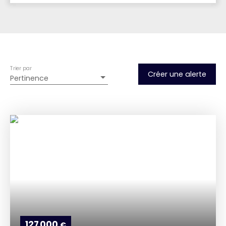
Type d'offre
Vente
Type de bien
Appartement
Trier par
Créer une alerte
Pertinence
Localisation
Budget max (€)
Surface min (m²)
Rechercher
127 000
€