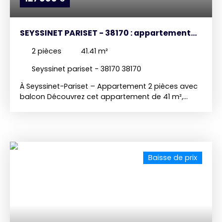
SEYSSINET PARISET - 38170 : appartement
de 2 pièces (41 m²) à vendre
2
pièces
41.41
m²
Seyssinet pariset - 38170 38170
À Seyssinet-Pariset – Appartement 2 pièces avec
balcon Découvrez cet appartement de 41 m²,
idéalement situé au 4ᵉ et dernier étage d'une
résidence avec ascenseur. Lumineux et bien
agencé, il bénéficie d'un agréable balcon, parfait
pour profiter d'un espace extérieur. Il se compose
d'une pièce de vie, d'une cuisine aménagée, d'une
Baisse de prix
chambre et d'une salle d'eau. Son agencement
optimisé offre un beau potentiel. Une cave
complète ce bien, offrant un espace de
rangement supplémentaire. Vous profiterez
également d'un parking commun fermé, un
véritable atout pour faciliter le stationnement au
sein de la résidence. Vendu loué. Le logement sera