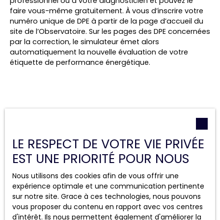
professionnel ou à votre diagnosticien et pouvez le
faire vous-même gratuitement. À vous d’inscrire votre
numéro unique de DPE à partir de la page d’accueil du
site de l’Observatoire. Sur les pages des DPE concernées
par la correction, le simulateur émet alors
automatiquement la nouvelle évaluation de votre
étiquette de performance énergétique.
Combien de biens sont
concernés ?
LE RESPECT DE VOTRE VIE PRIVÉE
EST UNE PRIORITÉ POUR NOUS
Ce sont 140 000 logements classés F et G
(dits
passoires thermiques) de moins de 40m2 qui devraient,
Nous utilisons des cookies afin de vous offrir une
selon les estimations du ministère de la Transition
expérience optimale et une communication pertinente
énergétique quitter leur statut de passoires. Cela
sur notre site. Grace à ces technologies, nous pouvons
représente 15,3 % du parc concerné (de 911 430
vous proposer du contenu en rapport avec vos centres
logements).
d'intérêt. Ils nous permettent également d'améliorer la