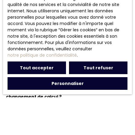
qualité de nos services et la convivialité de notre site
Et si mon logement a une étiquette B, C, D, ou E…
internet. Nous utiliserons uniquement les données
Suis-je concerné ?
personnelles pour lesquelles vous avez donné votre
accord. Vous pouvez les modifier à n'importe quel
Oui ! L’étiquette DPE de votre logement peut bénéficier,
moment via la rubrique ″Gérer les cookies″ en bas de
elle aussi, d’une meilleure notation. Selon les
notre site, à l'exception des cookies essentiels à son
estimations du ministère toujours, les petits logements
fonctionnement. Pour plus d'informations sur vos
(moins de 40 mètres carrés) classés C par exemple
données personnelles, veuillez consulter
devraient ainsi être plus nombreux et grimper à plus de
notre politique de confidentialité
.
733 000 au lieu de 504 000 avant la modification de ce
mode de calcul. Au total, ce sont 3,32 millions de petits
Tout accepter
Tout refuser
logements qui potentiellement, pourraient voir leur
étiquette améliorée.
Personnaliser
Pourquoi le gouvernement procède-t-il à ce
changement de calcul ?
Comme l’a indiqué Christophe Béchu dans nos
colonnes, il s’agit de remédier à un biais dans le mode
de calcul du DPE, déjà modifié en 2021. « On s’est rendu
compte que plus la surface d’un logement est petite,
plus la part de l’eau chaude sanitaire pèse sur son