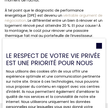
moment de l’achat.
À tel point que le diagnostic de performance
énergétique (DPE) est devenu un
véritable argument de
négociation
. Le différentiel entre un bien à rénover et un
logement rénové peut atteindre 20 %. Et pour cause ! À
la montagne, le coût pour rénover une passoire
thermique fait mal au portefeuille de l’investisseur.
Il faut compter environ 500 à 600 euros du mètre carré
pour une rénovation globale. C’est en moyenne 30 %
LE RESPECT DE VOTRE VIE PRIVÉE
plus cher qu’en plaine. La raison ? Le prix des matériaux,
mais aussi les conditions d’accès difficiles et le coût de
EST UNE PRIORITÉ POUR NOUS
la main-d’œuvre en montagne.
Nous utilisons des cookies afin de vous offrir une
Source
:
Superimmo - Revue de l'immo N°208 du 09
expérience optimale et une communication pertinente
Février 2024
sur notre site. Grace à ces technologies, nous pouvons
vous proposer du contenu en rapport avec vos centres
d'intérêt. Ils nous permettent également d'améliorer la
qualité de nos services et la convivialité de notre site
internet. Nous utiliserons uniquement les données
personnelles pour lesquelles vous avez donné votre