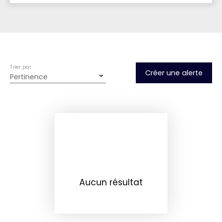
Type d'offre
Vente
Type de bien
Appartement
Trier par
Localisation
Créer une alerte
Pertinence
Le Pont-de-Claix (38800)
Budget max (€)
Surface min (m²)
Rechercher
Aucun résultat