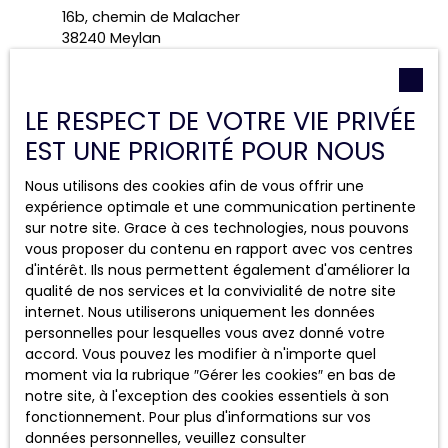
16b, chemin de Malacher
38240 Meylan
+33 4 28 70 49 47
LE RESPECT DE VOTRE VIE PRIVÉE
EST UNE PRIORITÉ POUR NOUS
Nous utilisons des cookies afin de vous offrir une
AGENCE DE SAINT-EGRÈVE
expérience optimale et une communication pertinente
sur notre site. Grace à ces technologies, nous pouvons
2 avenue du Collège
vous proposer du contenu en rapport avec vos centres
38120 Saint-Égrève
d'intérêt. Ils nous permettent également d'améliorer la
qualité de nos services et la convivialité de notre site
04 85 92 98 98
internet. Nous utiliserons uniquement les données
personnelles pour lesquelles vous avez donné votre
accord. Vous pouvez les modifier à n'importe quel
moment via la rubrique ″Gérer les cookies″ en bas de
notre site, à l'exception des cookies essentiels à son
fonctionnement. Pour plus d'informations sur vos
données personnelles, veuillez consulter