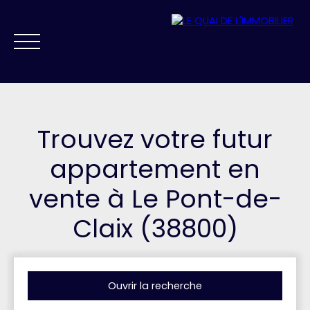
Trouvez votre futur
appartement en
vente à Le Pont-de-
NOS AGENCES
VENDRE
ACHETER
PRESTIGE
FAIRE GÉRER
Claix (38800)
ESTIMATION
Ouvrir la recherche