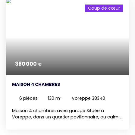
Coup de cœur
380 000
€
MAISON 4 CHAMBRES
6
pièces
130
m²
Voreppe 38340
Maison 4 chambres avec garage Située à
Voreppe, dans un quartier pavillonnaire, au calme
et à proximité immédiate des commodités
(écoles, commerces, transports), cette belle