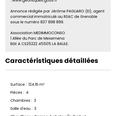
: www.georisques.gouv.fr
Annonce rédigée par Jérôme PAGLIARO (EI), agent
commercial immatriculé au RSAC de Grenoble
sous le numéro 837 898 899.
Association MEDIMMOCONSO
1 Allée du Parc de Mesemena
Bât A CS25222 45505 LA BAULE.
Caractéristiques détaillées
Surface
:
124.16
m²
Pièces
:
4
Chambres
:
3
Salle d'eau
:
3