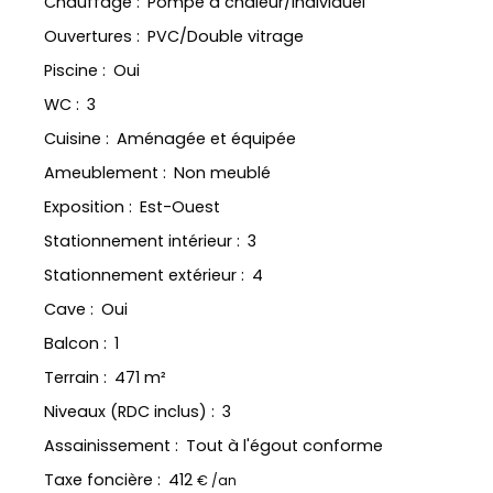
Chauffage
:
Pompe à chaleur/Individuel
Ouvertures
:
PVC/Double vitrage
Piscine
:
Oui
WC
:
3
Cuisine
:
Aménagée et équipée
Ameublement
:
Non meublé
Exposition
:
Est-Ouest
Stationnement intérieur
:
3
Stationnement extérieur
:
4
Cave
:
Oui
Balcon
:
1
Terrain
:
471
m²
Niveaux (RDC inclus)
:
3
Assainissement
:
Tout à l'égout conforme
Taxe foncière
:
412
€ /an