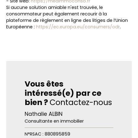
- Site web:
https://medimmoconso.fr
Si aucune solution amiable n'est trouvée, le
consommateur peut également recourir à la
plateforme de règlement en ligne des litiges de l’Union
Européenne :
https://ec.europa.eu/consumers/odr
.
Vous êtes
intéressé(e) par ce
bien ?
Contactez-nous
Nathalie ALBIN
Consultante en immobilier
N°RSAC : 880895859