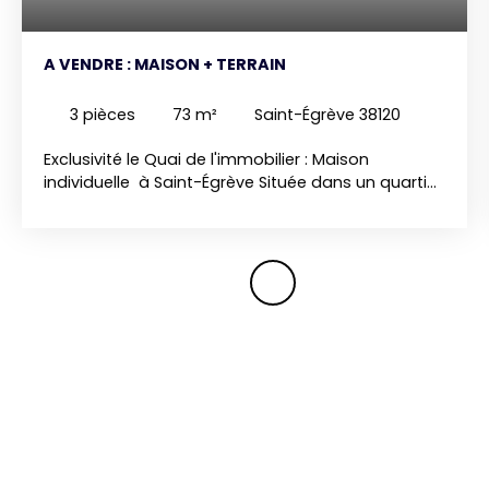
A VENDRE : MAISON + TERRAIN
3
pièces
73
m²
Saint-Égrève 38120
Exclusivité le Quai de l'immobilier : Maison
individuelle à Saint-Égrève Située dans un quartier
calme, cette maison individuelle (73 m²) s’étend
sur un terrain plat et aménagé de 500 m². - Au
rez-de-chaussée, un studio indépendant
d’environ 35 m², avec cuisine équipée, salle d’eau
et rangements, offre une première solution
d’habitation ou de location. - À l’étage, un T2 de
38 m² comprend une pièce de vie lumineuse, une
chambre, et une cuisine indépendante donnant
sur une agréable terrasse ombragée. Le bien
dispose d’un garage fermé, d’un chauffage au
gaz, et de fenêtres double vitrage. Structure saine,
proche commodités : transports, commerces,
écoles et axes routiers... Un projet à personnaliser