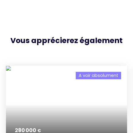
Vous apprécierez
également
A voir absolument
280 000
€