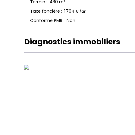
Terrain
:
480
m²
Taxe foncière
:
1 704
€ /an
Conforme PMR
:
Non
Diagnostics immobiliers