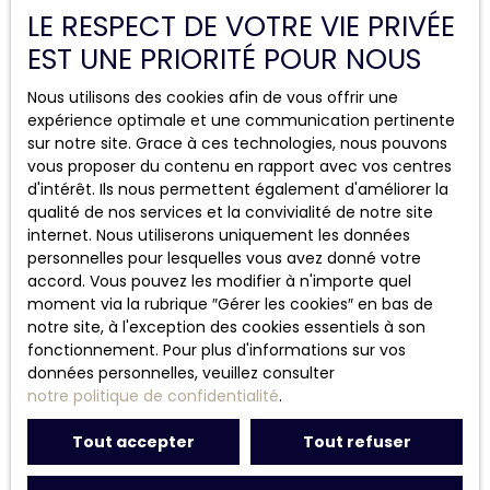
LE RESPECT DE VOTRE VIE PRIVÉE
vendeurs.
(source :
Immo Inboxing
)
EST UNE PRIORITÉ POUR NOUS
3. L’impact des taux d’intérêt
Les
taux de crédit immobilier
, stabilisés autour de 3 %
Nous utilisons des cookies afin de vous offrir une
à 3,5 %, permettent de soutenir la demande. Cette
expérience optimale et une communication pertinente
dynamique favorise le pouvoir d’achat des futurs
sur notre site. Grace à ces technologies, nous pouvons
acquéreurs et contribue à relancer les projets
vous proposer du contenu en rapport avec vos centres
immobiliers.
(source :
Immo Inboxing
)
d'intérêt. Ils nous permettent également d'améliorer la
qualité de nos services et la convivialité de notre site
4. Perspectives régionales
internet. Nous utiliserons uniquement les données
Si certaines régions montrent une croissance modérée
personnelles pour lesquelles vous avez donné votre
des prix, d’autres comme l’Île-de-France enregistrent
accord. Vous pouvez les modifier à n'importe quel
des
disparités régionales
, soulignant l’importance
moment via la rubrique ″Gérer les cookies″ en bas de
d’une analyse locale pour les investisseurs et acheteurs.
notre site, à l'exception des cookies essentiels à son
(source :
Immo Inboxing
)
fonctionnement. Pour plus d'informations sur vos
données personnelles, veuillez consulter
notre politique de confidentialité
.
Tout accepter
Tout refuser
Conclusion : que doit-on
retenir ?