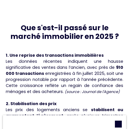
Que s'est-il passé sur le
marché immobilier en 2025 ?
1. Une reprise des transactions immobilières
Les données récentes indiquent une hausse
significative des ventes dans l’ancien, avec près de
910
000 transactions
enregistrées à fin juillet 2025, soit une
progression notable par rapport à l’année précédente.
Cette croissance reflète un regain de confiance des
ménages et des acheteurs.
(source :
Journal de l'Agence
)
2. Stabilisation des prix
Les prix des logements anciens se
stabilisent ou
augmentent légèrement
, après plusieurs trimestres
de baisse. Cette stabilité offre davantage de visibilité
aux acheteurs tout en limitant la pression sur les