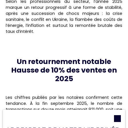
Selon les professionnels du secteur, l’année 2025
marque un retour progressif à une forme de stabilité,
après une succession de chocs majeurs : la crise
sanitaire, le conflit en Ukraine, la flambée des coûts de
l’énergie, l’inflation et surtout la remontée brutale des
taux d’intérêt.
Un retournement notable
Hausse de 10% des ventes en
2025
Les chiffres publiés par les notaires confirment cette
tendance. À la fin septembre 2025, le nombre de
transactions sur douze mois atteignait 921 000, soit une
hausse de plus de 10 % par rapport à l’année
précédente.
Un retournement notable, après une chute
de l’activité de 16 % observée fin septembre 2024.