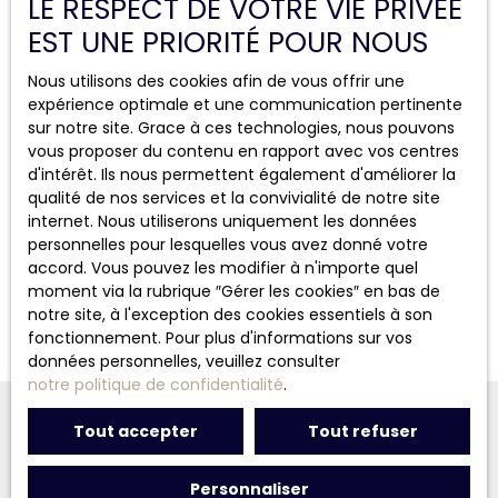
LE RESPECT DE VOTRE VIE PRIVÉE
Pour autant, cette reprise reste relative. Le niveau
EST UNE PRIORITÉ POUR NOUS
d’activité demeure inférieur à celui de 2019, dernière
année de référence avant les crises successives, qui
Nous utilisons des cookies afin de vous offrir une
comptabilisait plus d’un million de transactions.
expérience optimale et une communication pertinente
sur notre site. Grace à ces technologies, nous pouvons
En résumé, si la phase de blocage semble derrière nous,
vous proposer du contenu en rapport avec vos centres
le marché immobilier avance désormais avec
d'intérêt. Ils nous permettent également d'améliorer la
davantage de mesure, dans un environnement plus
qualité de nos services et la convivialité de notre site
équilibré.
internet. Nous utiliserons uniquement les données
personnelles pour lesquelles vous avez donné votre
accord. Vous pouvez les modifier à n'importe quel
moment via la rubrique ″Gérer les cookies″ en bas de
notre site, à l'exception des cookies essentiels à son
fonctionnement. Pour plus d'informations sur vos
Source :
Le Monde
- le 05 janvier 2026
données personnelles, veuillez consulter
notre politique de confidentialité
.
Tout accepter
Tout refuser
Personnaliser